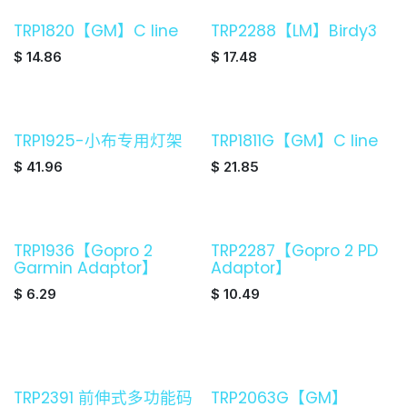
TRP1820【GM】C line
TRP2288【LM】Birdy3
$
14.86
$
17.48
TRP1925-小布专用灯架
TRP1811G【GM】C line
$
41.96
$
21.85
TRP1936【Gopro 2
TRP2287【Gopro 2 PD
Garmin Adaptor】
Adaptor】
$
6.29
$
10.49
TRP2391 前伸式多功能码
TRP2063G【GM】